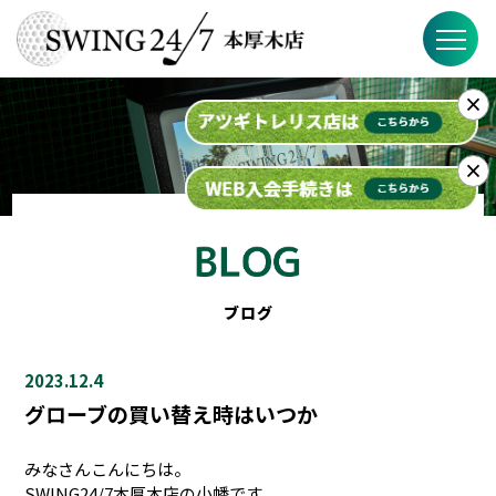
×
SWING24/7の特徴
料金
×
入会までの流れ
スケジュール
ブログ
ブログ
2023.12.4
FAQ
グローブの買い替え時はいつか
店舗概要
みなさんこんにちは。
SWING24/7本厚木店の小幡です。