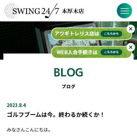
×
SWING24/7の特徴
料金
×
入会までの流れ
スケジュール
ブログ
ブログ
2023.8.4
FAQ
ゴルフブームは今。終わるか続くか！
店舗概要
みなさんこんにちは。