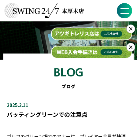
×
SWING24/7の特徴
料金
×
入会までの流れ
スケジュール
ブログ
ブログ
2025.2.11
FAQ
パッティングリーンでの注意点
店舗概要
ゴルフのグリーン場でのマナーは、プレイヤー全員が快適