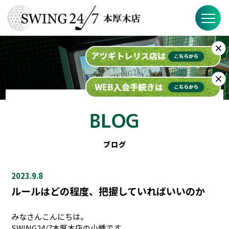
×
SWING24/7の特徴
料金
×
入会までの流れ
スケジュール
ブログ
ブログ
2023.9.8
FAQ
ルールはどの程度、把握していればいいのか
店舗概要
みなさんこんにちは。
SWING24/7本厚木店の小幡です。