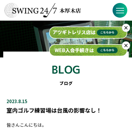
×
SWING24/7の特徴
料金
×
入会までの流れ
スケジュール
ブログ
ブログ
2023.8.15
FAQ
室内ゴルフ練習場は台風の影響なし！
店舗概要
皆さんこんにちは。