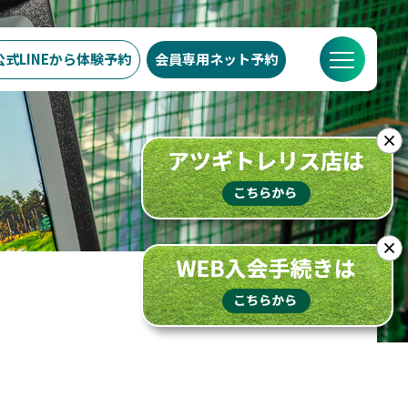
公式LINEから
体験予約
会員専用
ネット予約
での流れ
スケジュール
ブログ
FAQ
店舗概要
×
×