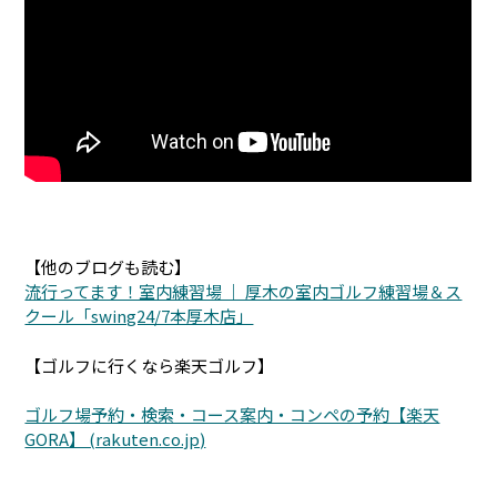
【他のブログも読む】
流行ってます！室内練習場 ｜ 厚木の室内ゴルフ練習場＆ス
クール「swing24/7本厚木店」
【ゴルフに行くなら楽天ゴルフ】
ゴルフ場予約・検索・コース案内・コンペの予約【楽天
GORA】 (rakuten.co.jp)