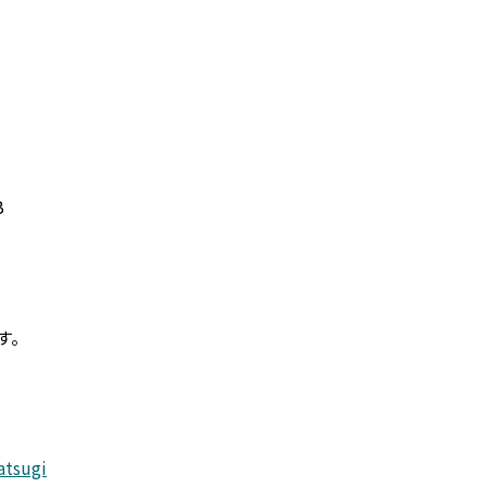
B
す。
atsugi