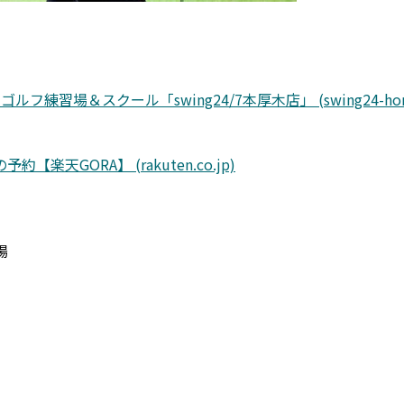
習場＆スクール「swing24/7本厚木店」 (swing24-honats
GORA】 (rakuten.co.jp)
場