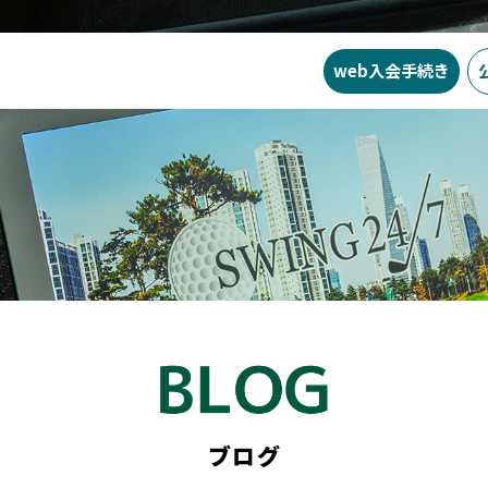
web入会
手続き
SWING24/7の特徴
料金
入会ま
ブログ