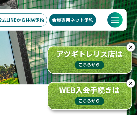
公式LINEから
体験予約
会員専用
ネット予約
での流れ
スケジュール
ブログ
FAQ
店舗概要
×
×