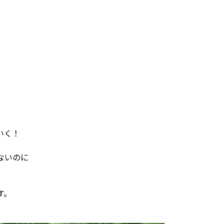
いく！
ないのに
。
す。