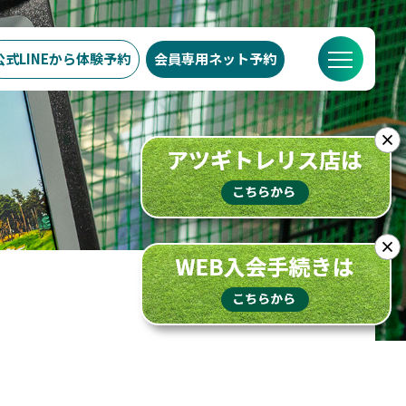
公式LINEから
体験予約
会員専用
ネット予約
での流れ
スケジュール
ブログ
FAQ
店舗概要
×
×