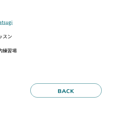
atsugi
ッスン
内練習場