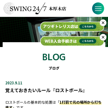
×
SWING24/7の特徴
料金
×
入会までの流れ
スケジュール
ブログ
ブログ
2023.9.11
FAQ
覚えておきたいルール『ロストボール』
店舗概要
ロストボールの基本的な処置は「
1打罰で元の場所から打ち
直す
」です。