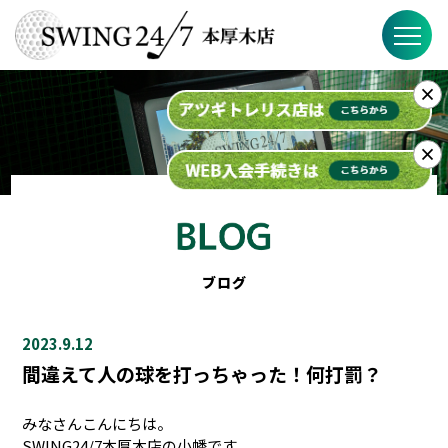
×
SWING24/7の特徴
料金
×
入会までの流れ
スケジュール
ブログ
ブログ
2023.9.12
FAQ
間違えて人の球を打っちゃった！何打罰？
店舗概要
みなさんこんにちは。
SWING24/7本厚木店の小幡です。