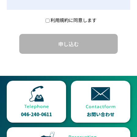
らご予約下さい。
決済。
２．自らまたは第三者を利用して次の各号に該当する行為
ご予約の無い場合はご利用できません。
を行わないことを確約いたします。
利用規約に同意します
■商品の引渡し時期
（１） 反社会的勢力に対する資金提供など、反社会的勢力
【入店について】
口座振替手続き完了後の翌日に会員カードを発行。
と密接な関係を持つ行為
当店への入店は会員様ご本人限定です。ご家族、ご友人な
（２） 暴力的な要求行為
どであっても会員でない場合にはご入店頂けません。
■返品・交換・キャンセル等
（３） 法的責任を超えた不当な要求行為
当店に興味のあるご家族、ご友人がいる場合、体験予約の
退会の手続きは当月末までに受付完了で翌月末日での退会
（４） 取引に関して脅迫的な言動をし、または暴力を用い
ご紹介をお願いします。
ができます。（例：9月末で退会したい場合は8月末までに
る行為
万一、貸与又は会員以外の同伴入出等を行った場合は即時
手続きを行ってください）日割りでの返金は承っておりま
（５） 風説を流布し、偽計を用いまた威力を用いて協会の
退会ならびに違約金（会費３カ月分）が発生致します。
せん。商品特性上、返金・キャンセルについてはお受けで
信用を毀損し、または協会の業務を妨害する行為
きません。
（６） その他前各号に準ずる行為
【利用時間について】
ご利用は1日1回1コマ60分です。予約の取りだめはしてい
046-240-0611
お問い合わせ
ただけません。
1コマは毎時00分スタートの1時間単位です。コマの途中か
らご来店頂いた場合でも終了時間は延長されませんのでご