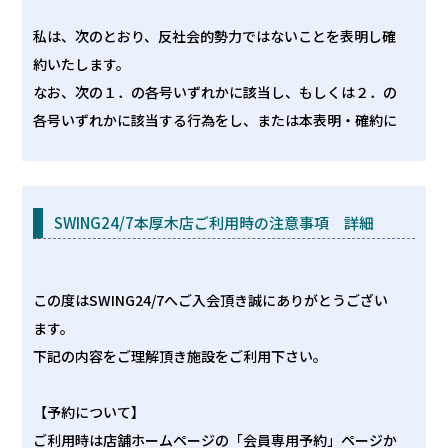
させていただきます。
代表社員：小幡 正晃
私は、次のとおり、反社会的勢力ではないことを表明し確
6.法令、規範の遵守と見直し
約いたします。
当社は、保有する個人情報に関して適用される日本の法
■サイトURL
なお、次の１．の各号いずれかに該当し、もしくは２．の
令、その他規範を遵守するとともに、本ポリシーの内容を
公式サイト：
https://swing24-honatsugi.com/
各号いずれかに該当する行為をし、または本表明・確約に
適宜見直し、その改善に努めます。
関して虚偽の申告をしたことが判明した場合には、会員資
■商品代金以外の必要料金
格の喪失について一切の異議を申しません。
・消費税
・通信環境により、サイトの閲覧、コンテンツのダウンロ
SWING24/7本厚木店ご利用時の注意事項 詳細
１．現在、次の各号のいずれにも該当しないことを表明
ード、お問い合わせ等の際の電子メールの送受信時など
し、かつ将来にわたっても該当しないことを確約いたしま
に、所定の通信料が発生する場合がございます。
す。
この度はSWING24/7へご入会頂き誠にありがとうござい
（１） 暴力団
ます。
■お支払方法
（２） 暴力団員
下記の内容をご理解頂き施設をご利用下さい。
口座振替
（３） 暴力団関係者
（４） 総会屋
【予約について】
■商品代金のお支払い時期
（５） その他前各号に準ずるもの
ご利用時は店舗ホームページの「会員専用予約」ページか
初月及び2ヶ月目はご契約時、3ヶ月目以降は毎月27日の