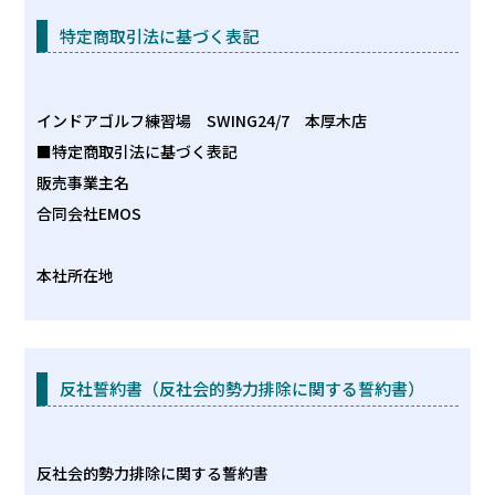
当社からのご連絡や業務のご案内、ご質問に対する回答と
特定商取引法に基づく表記
して、電子メールや資料のご送付に利用いたします。
3.個人情報の第三者への開示・提供の禁止
当社は、お客さまよりお預かりした個人情報を適切に管理
インドアゴルフ練習場 SWING24/7 本厚木店
し、次のいずれかに該当する場合を除き、個人情報を第三
■特定商取引法に基づく表記
者に開示いたしません。
販売事業主名
・お客さまの同意がある場合
合同会社EMOS
・お客さまが希望されるサービスを行なうために当社が業
務を委託する業者に対して開示する場合
本社所在地
・法令に基づき開示することが必要である場合
〒243-0018 神奈川県厚木市中町４丁目２−３ ライズ中町
4.個人情報の安全対策
ビル 2階
当社は、個人情報の正確性及び安全性確保のために、セキ
ュリティに万全の対策を講じています。
反社誓約書（反社会的勢力排除に関する誓約書）
連絡先
5.ご本人の照会
TEL：
046-240-0611
お客さまがご本人の個人情報の照会・修正・削除などをご
反社会的勢力排除に関する誓約書
希望される場合には、ご本人であることを確認の上、対応
運営責任者