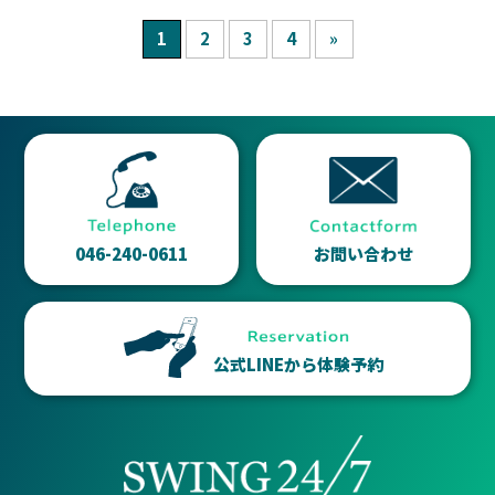
1
2
3
4
»
046-240-0611
お問い合わせ
公式LINEから体験予約