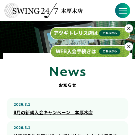
×
SWING24/7の特徴
料金
×
入会までの流れ
スケジュール
お知らせ
ブログ
2026.8.1
FAQ
8月の新規入会キャンペーン 本厚木店
店舗概要
2026.8.1